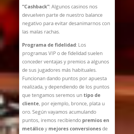
“Cashback”
: Algunos casinos nos
devuelven parte de nuestro balance
negativo para evitar desanimarnos con
las malas rachas.
Programa de fidelidad
: Los
programas VIP o de fidelidad suelen
conceder ventajas y premios a algunos
de sus jugadores más habituales.
Funcionan dando puntos por apuesta
realizada, y dependiendo de los puntos
que tengamos seremos un
tipo de
cliente
, por ejemplo, bronce, plata u
oro. Según vayamos acumulando
puntos, iremos recibiendo
premios en
metálico
y
mejores conversiones
de