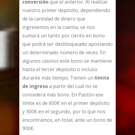
conversión
que el anterior. Al realizar
nuestro primer depósito, dependiendo
de la cantidad de dinero que
ingresemos en la cuenta, se nos
sumará un tanto por ciento en bono
que podrá ser desbloqueado apostando
un determinado número de veces. En
algunos casinos este bono se mantiene
hasta el tercer depósito o incluso
durante más tiempo. Tienen un
límite
de ingreso
a partir del cual no se
concederá más bono. En Pastón ese
límite es de 600€ en el primer depósito
y 300€ en el segundo, por lo que nos
encontramos, en total, ante un bono de
900€.