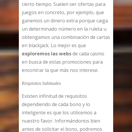
cierto tiempo. Suelen ser ofertas para
juegos en concreto, por ejemplo, que
ganemos un dinero extra porque caiga
un determinado número en la ruleta u
obtengamos una combinación de cartas
en blackjack. Lo mejor es que
exploremos las webs
de cada casino
en busca de estas promociones para
encontrar la que más nos interese.
Requisitos habituales
Existen infinitud de requisitos
dependiendo de cada bono y lo
inteligente es que los utilicemos a
nuestro favor. Informándonos bien
antes de solicitar el bono, podremos