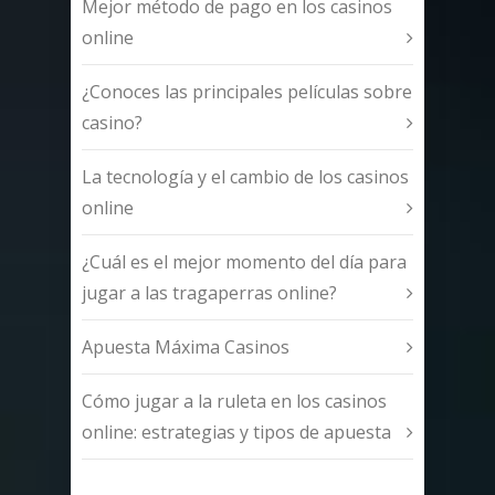
Mejor método de pago en los casinos
online
¿Conoces las principales películas sobre
casino?
La tecnología y el cambio de los casinos
online
¿Cuál es el mejor momento del día para
jugar a las tragaperras online?
Apuesta Máxima Casinos
Cómo jugar a la ruleta en los casinos
online: estrategias y tipos de apuesta