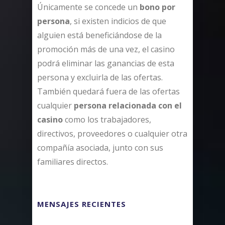
Únicamente se concede un
bono por
persona
, si existen indicios de que
alguien está beneficiándose de la
promoción más de una vez, el casino
podrá eliminar las ganancias de esta
persona y excluirla de las ofertas.
También quedará fuera de las ofertas
cualquier
persona relacionada con el
casino
como los trabajadores,
directivos, proveedores o cualquier otra
compañía asociada, junto con sus
familiares directos.
MENSAJES RECIENTES