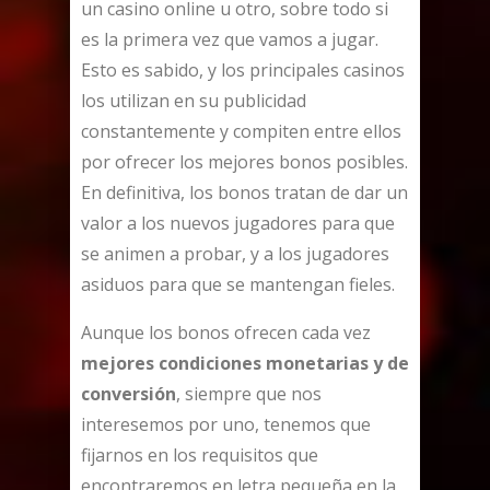
un casino online u otro, sobre todo si
es la primera vez que vamos a jugar.
Esto es sabido, y los principales casinos
los utilizan en su publicidad
constantemente y compiten entre ellos
por ofrecer los mejores bonos posibles.
En definitiva, los bonos tratan de dar un
valor a los nuevos jugadores para que
se animen a probar, y a los jugadores
asiduos para que se mantengan fieles.
Aunque los bonos ofrecen cada vez
mejores condiciones monetarias y de
conversión
, siempre que nos
interesemos por uno, tenemos que
fijarnos en los requisitos que
encontraremos en letra pequeña en la