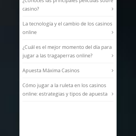
¿Conoces las principales películas sobre
casino?
La tecnología y el cambio de los casinos
online
¿Cuál es el mejor momento del día para
jugar a las tragaperras online?
Apuesta Máxima Casinos
Cómo jugar a la ruleta en los casinos
online: estrategias y tipos de apuesta