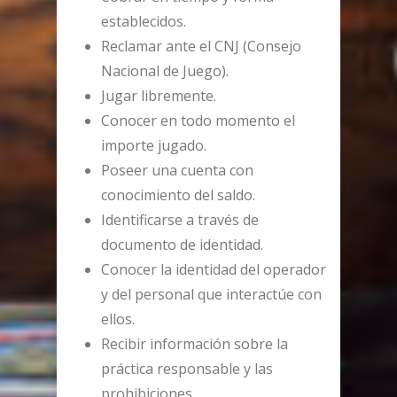
establecidos.
Reclamar ante el CNJ (Consejo
Nacional de Juego).
Jugar libremente.
Conocer en todo momento el
importe jugado.
Poseer una cuenta con
conocimiento del saldo.
Identificarse a través de
documento de identidad.
Conocer la identidad del operador
y del personal que interactúe con
ellos.
Recibir información sobre la
práctica responsable y las
prohibiciones.