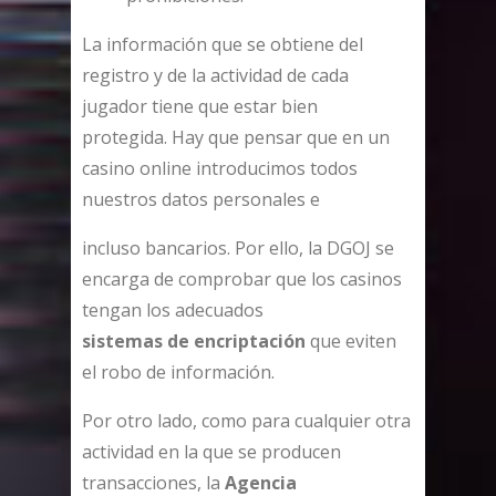
La información que se obtiene del
registro y de la actividad de cada
jugador tiene que estar bien
protegida. Hay que pensar que en un
casino online introducimos todos
nuestros datos personales e
incluso bancarios. Por ello, la DGOJ se
encarga de comprobar que los casinos
tengan los adecuados
sistemas de encriptación
que eviten
el robo de información.
Por otro lado, como para cualquier otra
actividad en la que se producen
transacciones, la
Agencia