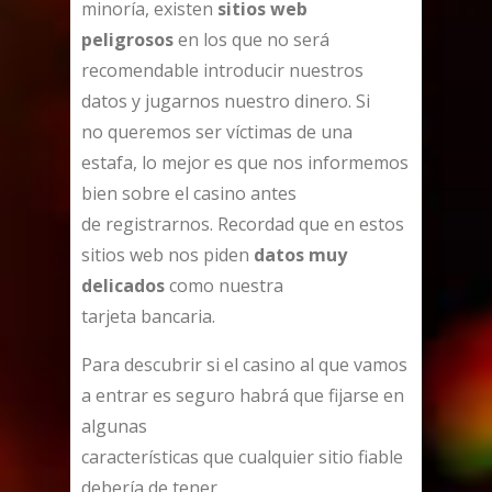
minoría, existen
sitios web
peligrosos
en los que no será
recomendable introducir nuestros
datos y jugarnos nuestro dinero. Si
no queremos ser víctimas de una
estafa, lo mejor es que nos informemos
bien sobre el casino antes
de registrarnos. Recordad que en estos
sitios web nos piden
datos muy
delicados
como nuestra
tarjeta bancaria.
Para descubrir si el casino al que vamos
a entrar es seguro habrá que fijarse en
algunas
características que cualquier sitio fiable
debería de tener.