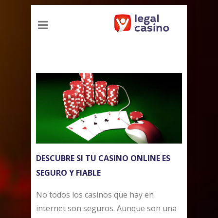
DESCUBRE SI TU CASINO ONLINE ES
SEGURO Y FIABLE
No todos los casinos que hay en
internet son seguros. Aunque son una